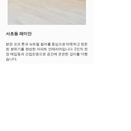
서초동 래미안
밝은 오크 톤과 뉴트럴 컬러를 중심으로 따뜻하고 정돈
된 분위기를 완성한 아파트 인테리어입니다. 2인치 천
장 매입등과 간접조명으로 공간에 은은한 깊이를 더했
습니다.
This apartment interior features a warm and refined
atmosphere, centered around light oak tones and a
neutral color palette. Recessed 2-inch ceiling
downlights and subtle indirect lighting add a gentle
sense of depth, creating a calm and inviting living
environment.
​면적 Area: 125㎡
* 이미지를 클릭하시면 크게 보실 수 있습니다.
* Click the image to view it in full size.
2026. 5