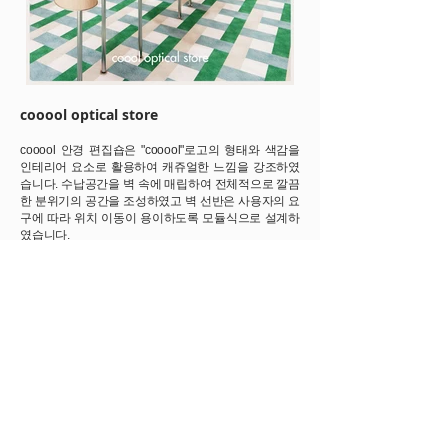
cooool optical store
cooool 안경 편집숍은 "cooool"로고의 형태와 색감을
인테리어 요소로 활용하여 캐쥬얼한 느낌을 강조하였
습니다. 수납공간을 벽 속에 매립하여 전체적으로 깔끔
한 분위기의 공간을 조성하였고 벽 선반은 사용자의 요
구에 따라 위치 이동이 용이하도록 모듈식으로 설계하
였습니다.
The eyewear select shop "cooool" incorporates the
shape and color scheme of its logo into the interior
design, emphasizing a casual atmosphere. Storage
spaces are embedded within the walls to create a
clean and organized space, while the wall shelves
are designed in a modular system, allowing for
easy repositioning according to user needs.
* 이미지를 클릭하시면 크게 보실 수 있습니다.
* Click the image to view it in full size.